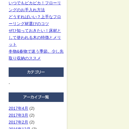
いつでもピカピカ！フローリ
ングのお手入れ方法
どうすればいい？上手なフロ
ーリング材選びのコツ
ぜひ知っておきたい！床材と
して使われる木の特徴とメリ
ット
冬物&春物で迷う季節。少し先
取り収納のススメ
-
2017年4月
(2)
2017年3月
(2)
2017年2月
(2)