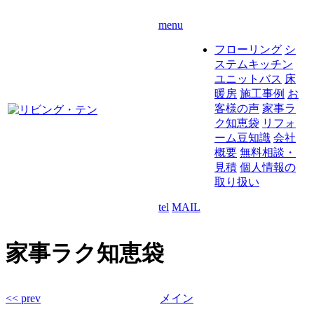
menu
フローリング
シ
ステムキッチン
ユニットバス
床
暖房
施工事例
お
客様の声
家事ラ
ク知恵袋
リフォ
ーム豆知識
会社
概要
無料相談・
見積
個人情報の
取り扱い
tel
MAIL
家事ラク知恵袋
<< prev
メイン